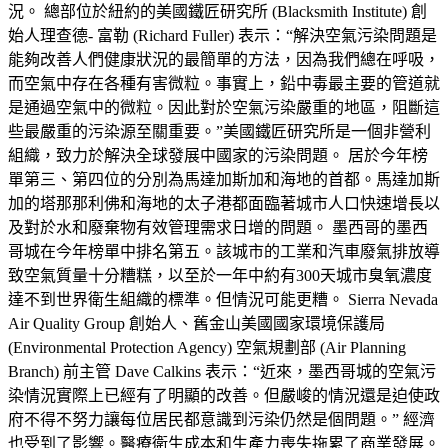
況。 總部位於紐約的美國鐵匠研究所 (Blacksmith Institute) 創
始人理查德- 富勒 (Richard Fuller) 表示：“解決空氣污染問題是
能夠改善人們健康狀況的最簡單的方法，因為我們總在呼吸，
而空氣中存在各種有害微粒。事實上，鉛中毒最主要的管道就
是通過空氣中的微粒。因此對於空氣污染嚴重的地區，阻斷這
些最嚴重的污染源至關重要。”美國鐵匠研究所是一個非營利
組織，致力於解決全球發展中國家的污染問題。 居於今年榜
單第三、第四位的分別為馬達加斯加和海地的首都。馬達加斯
加的塔那那利佛和海地的太子港都面臨著城市人口快速增長以
及對於水和廢棄物有效管理需求日增的問題。 墨西哥的墨西
哥城在今年榜單中排名第五。該城市的工業和汽車廢氣排放導
致空氣質量十分糟糕，以至於一年中約有300天城市臭氧濃度
達不到世界衛生組織的標準。但情況可能更糟。 Sierra Nevada
Air Quality Group 創始人、舊金山美國國家環境保護局
(Environmental Protection Agency) 空氣規劃部 (Air Planning
Branch) 前主管 Dave Calkins 表示：“近來，墨西哥城的空氣污
染情況實際上已經有了明顯的改善。但嚴峻的情況還是迫使政
府不得不努力讓每位居民都意識到污染仍然是個問題。” 經濟
也受到了影響。醫療衛生成本和生產力喪失拖累了商業發展。