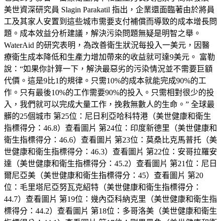
美世資深研究員 Slagin Parakatil 指出，企業還面臨著由於將員
工及其家人安置到這些城市需要支付補償而導致的成本增長問
題。成本效益分析建議，解決污染問題無疑是明智之舉。
WaterAid 的研究表明，為改善衛生狀況每投入一美元，因醫
療衛生成本降低和生產力增加帶來的收益就可達9美元。 富勒
說：“如果你計算一下，解決最惡劣的污染情況並不需要巨額
代價。這是9比1的規律。只需10%的成本就能完成90%的工
作。只有最後10%的工作需要90%的投入。只需相對很少的投
入，我們就可以完成大量工作，挽救無數人的生命。” 全球最
髒的25個城市 第25位：尼日利亞哈科特港（美世健康和衛生
指標得分：46.8）查看圖片 第24位：印度新德里（美世健康和
衛生指標得分：46.6）查看圖片 第23位：莫桑比克馬普托（美
世健康和衛生指標得分：46.3）查看圖片 第22位：安哥拉羅安
達（美世健康和衛生指標得分：45.2）查看圖片 第21位：尼日
爾尼亞美（美世健康和衛生指標得分：45）查看圖片 第20
位：毛里塔尼亞努瓦克紹特（美世健康和衛生指標得分：
44.7）查看圖片 第19位：幾內亞科納克里（美世健康和衛生指
標得分：44.2）查看圖片 第18位：多哥洛美（美世健康和衛生