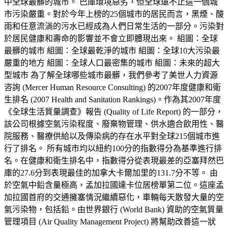
中全球最髒的城市。 巴庫環境惡劣，但全球遠不止這一個城
市污染嚴重。對於今年上榜的25個城市的居民而言，黑煙、酸
雨和任意流淌的污水已經成為人們日常生活的一部分。污染對
於居民健康和壽命的影響並不會立即體現出來。 組圖：全球
最髒的城市 組圖：全球最乾淨的城市 組圖：全球10大污染最
嚴重的地方 組圖：全球人口最密集的城市 組圖：未來的超大
型城市 為了解全球哪些城市最髒，我們參考了美世人力資源
咨詢 (Mercer Human Resource Consulting) 的2007年度健康和衛
生排名 (2007 Health and Sanitation Rankings)。作為其2007年度
《全球生活質量調查》報告 (Quality of Life Report) 的一部分，
該公司根據空氣污染程度、廢棄物管理、供水適合飲用性、醫
院服務、醫療供給以及傳染病的存在水平對全球215個城市進
行了排名。 所有城市均以紐約100分的指數得分為基準進行排
名。在健康和衛生排名中，指數得分從表現最差的亞塞拜然巴
庫的27.6分到表現最佳的加拿大卡爾加里的131.7分不等。 由
於空氣中鉛含量極高，孟加拉國達卡位居榜單第二位。這座孟
加拉國首府的交通擁塞情況繼續惡化，車輛每天散發大量的空
氣污染物，包括鉛。由世界銀行 (World Bank) 資助的空氣質量
管理項目 (Air Quality Management Project) 將幫助改善這一狀