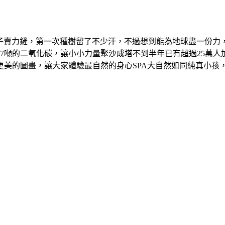
9 21:59 拿著鏟子賣力鏟，第一次種樹留了不少汗，不過想到能為地
7噸的二氧化碳，讓小小力量聚沙成塔不到半年已有超過25萬
更美的圖畫，讓大家體驗最自然的身心SPA大自然如同純真小孩