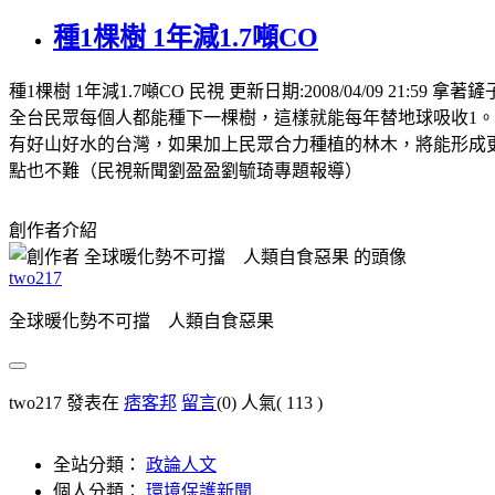
種1棵樹 1年減1.7噸CO
種1棵樹 1年減1.7噸CO 民視 更新日期:2008/04/0
全台民眾每個人都能種下一棵樹，這樣就能每年替地球吸收1。
有好山好水的台灣，如果加上民眾合力種植的林木，將能形成
點也不難（民視新聞劉盈盈劉毓琦專題報導）
創作者介紹
two217
全球暖化勢不可擋 人類自食惡果
two217 發表在
痞客邦
留言
(0)
人氣(
113
)
全站分類：
政論人文
個人分類：
環境保護新聞