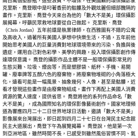
兩百萬個塑膠瓶，這些浪費、不環保，在美國籍的環保攝影家
克里斯．喬登眼中是叼著香菸的骷髏及外觀炫麗但細部醜陃的
畫作。克里斯．喬登今天來台為他的「數大不是美」環保攝影
展揭幕，呼籲民眾救地球要從自己做起。 克里斯．喬登
（Chris Jordan）五年前還是執業律師，在西雅圖有不錯的公寓
及高收入，過著所有美國人夢想中快樂生活，不過，五年前他
開始思考美國人的巨量消費對地球環境帶來的污染、負擔與後
遺症，運用自己對色彩學、美學的興趣，投入環保攝影創作傳
達環保意識。 喬登的攝影作品主體不是一般環保攝影常見的
生態災難、垃圾、煙囪等，而是塑膠袋、紙杯、手機、易開
罐、廢車牌等五顏六色的廢棄物，將廢棄物堆砌的小角落極大
化，遠看可能是一幅風景、抽象幾何、人像，甚至是骷髏，近
看才發現這些畫作是由廢棄物組成，畫作下再配上美國人消費
資源的驚人速度，提供省思。 喬登將他的系列作品命名「數
大不是美」，成為國際知名的環保影像藝術創作。國家地理頻
道為響應四月二十二日世界地球日活動，邀請「數大不是美」
影像展來台灣展出，即日起到四月二十七日在台灣民主紀念館
民主大道展出，喬登下午為展覽揭幕。 喬登說，他是第一次
到亞洲地區，雖然時間不長，已感受到雖然風俗習慣不同、氣