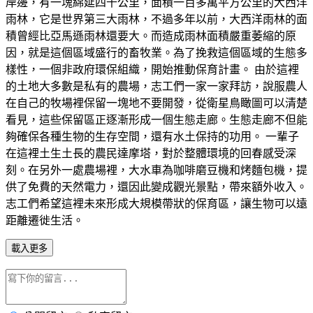
岸邊，有一塊綿延四千公里，面積一百多萬平方公里的大西洋
雨林，它是世界第三大雨林，不過多年以前，大西洋雨林的面
積曾經比亞馬遜雨林還要大。而造成雨林面積嚴重萎縮的原
因，就是這個區域盛行的畜牧業。為了挽救這個區域的生態多
樣性，一個非政府環保組織，開始推動保育計畫。 由於這裡
的土地大多數是私有的農場，志工們一家一家拜訪，說服農人
在自己的牧場裡保留一塊地不要開發，從衛星鳥瞰圖可以清楚
看見，這些保留區正逐漸形成一個生態走廊。生態走廊不但能
夠確保各種生物的生存空間，還有水土保持的功用。 一輩子
在這裡土生土長的農民達摩塔，對於整體環境的回春感受深
刻。在另外一處農場裡，大水車為咖啡磨豆機和烤麵包機，提
供了免費的天然電力，還因此變成觀光景點，帶來額外收入。
志工們希望這裡未來形成大規模帶狀的保育區，讓生物可以遠
距離遷徙生活。
載入更多