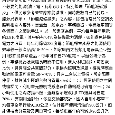
用亦逐漸加重。經濟部能源局為協助社會大眾節約能源，減少
不必要的能源(油、電、瓦斯)支出，特別整理「節能減碳撇
步」，供民眾參考並響應節能減碳，同時救救自己的荷包。
能源局表示，「節能減碳撇步」之內容，除包括常見的空調及
照明相關內容外，更涵蓋一般電器、事務機器、電梯及車輛等
各個面向之節能手法。 以一般家庭為例，平均每戶每年用電
約3,816度電，其中約有7.4％為待機電力消耗，如能避免待機
電力之浪費，每年可節省282度電；節能標章產品之能源使用
效率較一般產品高10~50％，如家庭內之各類用電器具至少選
用1款節能標章產品，每年可節省780度電。 以辦公場所為
例，事務機器及電腦長時間不使用，進入休眠狀態，可省電
75％。另有關公共空間部分，電梯內照明及通風，待機時應自
動遮斷電源可省電 50～70％；具有二台以上電梯，設定隔層
停靠，離峰減少運轉台數可省電30%以上；非經常使用之空間
或樓梯間，利用晝光照明或感應器自動點滅可省電 90％；24
小時使用之消防指示燈、避難指示燈改用LED燈具可省電
70%。 有關用油部分，依據交通部統計，國內自用小客車平
均每車全年行駛9,193公里。估計每年使用汽油約900公升，如
能保持良好駕駛及用車習慣，每部車每年約可減少90公升汽