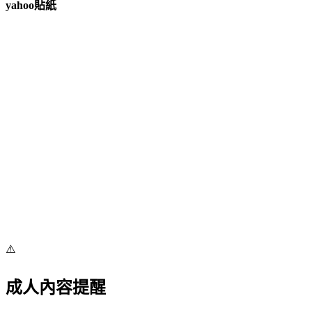
yahoo貼紙
⚠️
成人內容提醒