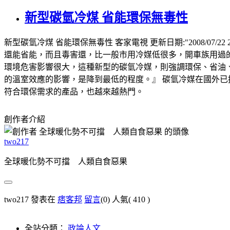
新型碳氫冷煤 省能環保無毒性
新型碳氫冷煤 省能環保無毒性 客家電視 更新日期:"2008/0
還能省能，而且毒害還，比一般市用冷媒低很多，開車族用過的
環境危害影響很大，這種新型的碳氫冷媒，則強調環保、省油
的溫室效應的影響，是降到最低的程度。』 碳氫冷媒在國外
符合環保需求的產品，也越來越熱門。
創作者介紹
two217
全球暖化勢不可擋 人類自食惡果
two217 發表在
痞客邦
留言
(0)
人氣(
410
)
全站分類：
政論人文