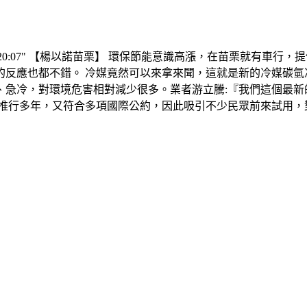
7/22 20:07" 【楊以諾苗栗】 環保節能意識高漲，在苗栗就
反應也都不錯。 冷媒竟然可以來拿來聞，這就是新的冷媒碳氫冷媒
、急冷，對環境危害相對減少很多。業者游立騰:『我們這個最新
已推行多年，又符合多項國際公約，因此吸引不少民眾前來試用，