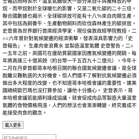
士報訪問時表示，溫室氣體很大一部分來自牛與豬釋放的甲
烷，而甲烷對於全球暖化的影響，又是二氧化碳的二十三倍。
聯合國數據也揭示，全球碳排放可能有十八％來自肉類生產，
其中包括為飼養牛、生產動物飼料而砍伐森林產生的碳排放。
史登曾為世界銀行首席經濟學家，現任倫敦政經學院教授，二
○○六年曾針對氣候變遷的經濟衝擊，發表深具影響力的「史
登報告」。 生產肉會浪費水 並製造溫室氣體 史登警告，二○
一五年之前，英國花在援助貧窮國家因應氣候變遷的開銷，每
年將高達三十億英鎊（約台幣一千五百九十二億元）。今年十
二月在丹麥首都哥本哈根召開的聯合國氣候變遷會議，是全球
脫離災難軌道的大好機會，但人們還不了解對抗氣候變遷必須
做出多大程度的改變，也不知道哥本哈根會議的重要性，連美
國總統歐巴瑪也沒打算參加，讓他十分擔心。 史登表示，哥
本哈根會議若能順利達成協議，就會促成肉品等製造大量溫室
氣體的食物價格飛漲，人們的想法也會漸漸轉變，終究養成不
能接受肉食的觀念。
載入更多