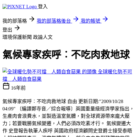
登入
我的部落格
我的部落格後台
我的帳號
登出
環境保護新聞
政論人文
氣候專家疾呼︰不吃肉救地球
全球暖化勢不可
擋 人類自食惡果
16年前
氣候專家疾呼︰不吃肉救地球 自由 更新日期:"2009/10/28
04:09" 〔編譯鄭寺音／綜合報導〕英國重量級經濟學家指出，
生產肉會浪費水，並製造溫室氣體，對全球資源帶來龐大壓
力；若要戰勝氣候變遷，人們必須改吃素才行。 氣候變遷大
作 史登報告執筆人疾呼 英國政府經濟顧問史登爵士接受泰晤