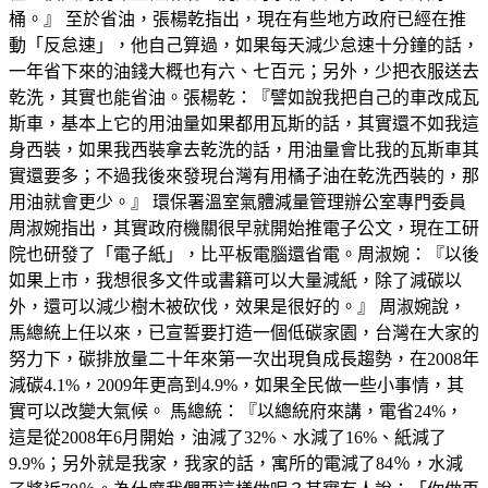
桶。』 至於省油，張楊乾指出，現在有些地方政府已經在推
動「反怠速」，他自己算過，如果每天減少怠速十分鐘的話，
一年省下來的油錢大概也有六、七百元；另外，少把衣服送去
乾洗，其實也能省油。張楊乾：『譬如說我把自己的車改成瓦
斯車，基本上它的用油量如果都用瓦斯的話，其實還不如我這
身西裝，如果我西裝拿去乾洗的話，用油量會比我的瓦斯車其
實還要多；不過我後來發現台灣有用橘子油在乾洗西裝的，那
用油就會更少。』 環保署溫室氣體減量管理辦公室專門委員
周淑婉指出，其實政府機關很早就開始推電子公文，現在工研
院也研發了「電子紙」，比平板電腦還省電。周淑婉：『以後
如果上市，我想很多文件或書籍可以大量減紙，除了減碳以
外，還可以減少樹木被砍伐，效果是很好的。』 周淑婉說，
馬總統上任以來，已宣誓要打造一個低碳家園，台灣在大家的
努力下，碳排放量二十年來第一次出現負成長趨勢，在2008年
減碳4.1%，2009年更高到4.9%，如果全民做一些小事情，其
實可以改變大氣候。 馬總統：『以總統府來講，電省24%，
這是從2008年6月開始，油減了32%、水減了16%、紙減了
9.9%；另外就是我家，我家的話，寓所的電減了84％，水減