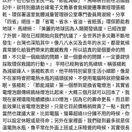
以外，他也號召全民一起「節能減碳」。馬總統日前在治國週
記中，就特別邀請台達電子文教基會氣候變遷專案經理張楊
乾、環保署溫室氣體減量管理辦公室專門委員周淑婉，分享
「四省」絕技，要「省電、省水、省油、省紙張」環保節能救
地球。 馬總統：『美麗的地球因為人類開發過度，已經改變
了外貌，現在已經開始向我們抗議了，全世界許多災難不斷地
發生，台灣也深陷其中。像八八水災及去年的水災，都是氣候
異常變化給我們帶來的震撼教育，所以這真的是個要命的問
題，不只是一個麻煩的問題，是一個要命的問題，一定要趕快
採取環保救國的行動。』 平時已經夠省的馬總統，稱張楊乾
為減碳達人。張楊乾表示，他平時特別留意生活小細節，像是
不在家時會把電熱水瓶的插頭拔掉、不使用電腦時就把螢幕休
眠。張楊乾：『節能減碳，第一個想到是換省電燈泡，其實省
電燈泡跟傳統鎢絲燈泡比起來，大概三個月就可以回本了，我
現在家裡還陸陸續續換LED燈泡，因為它的壽命更長，而且節
能效果比省電燈泡更好，只是它目前價格稍微貴了一點。我們
當然也建議大家，比如電腦、螢幕超過10分鐘不用的時候，你
可以設定休眠或是待命；另外在家裡面，我們碰到最多就是保
溫電熱水瓶，像平常在外面上班或上床睡覺的時候，其實很長