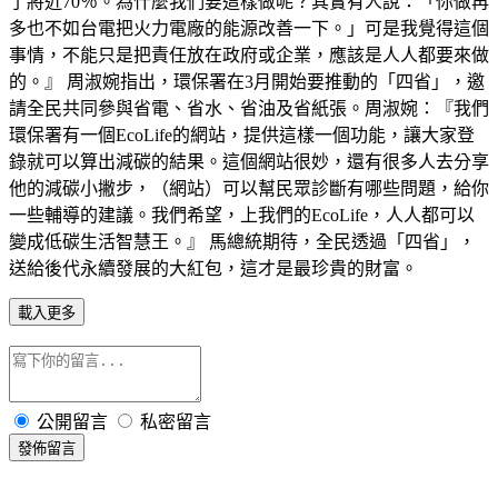
了將近70％。為什麼我們要這樣做呢？其實有人說：「你做再
多也不如台電把火力電廠的能源改善一下。」可是我覺得這個
事情，不能只是把責任放在政府或企業，應該是人人都要來做
的。』 周淑婉指出，環保署在3月開始要推動的「四省」，邀
請全民共同參與省電、省水、省油及省紙張。周淑婉：『我們
環保署有一個EcoLife的網站，提供這樣一個功能，讓大家登
錄就可以算出減碳的結果。這個網站很妙，還有很多人去分享
他的減碳小撇步，（網站）可以幫民眾診斷有哪些問題，給你
一些輔導的建議。我們希望，上我們的EcoLife，人人都可以
變成低碳生活智慧王。』 馬總統期待，全民透過「四省」，
送給後代永續發展的大紅包，這才是最珍貴的財富。
載入更多
公開留言
私密留言
發佈留言