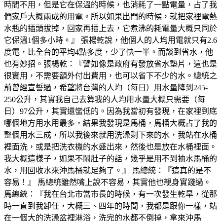
時間不用，但是它在保溫的時候，也消耗了一點電量，占了我
們家戶大概兩成的用電。所以如果出門的時候，就把家裡電熱
水瓶的插頭拔掉，回家再插上去，它煮沸的耗電量大概只同於
它保溫1個多小時。』 張楊乾說，他個人的人均用電就只有2.6
度電，比全台的平均4點多度，少了快一半。而談到省水，他
也有妙招。張楊乾：『譬如像是政府有發放省水墊片，這也是
很實用，不需要額外付出費用，也可以省下不少的水。總統之
前曾經宣誓過，希望將台灣的人均（每日）用水量降到245-
250公升，其實我自己去算我的人均用水量大概只需要（每
日）97公升，其實還蠻低的。因為我當初有發現，在家裡到底
哪個地方用水用最多，結果我發現是馬桶，馬桶大概占了我的
整個用水三成，所以我後來就用洗澡剩下來的水，我站在水桶
裡面洗，或是把洗衣機的水盛出來，然後也是放在水桶裡面。
我大概這樣子，如果不鬧肚子的話，幾乎是用不到抽水馬桶的
水，用回收水來沖馬桶就足夠了。』 馬總統：『這真的是不
容易！』 馬總統雖然嘴上說不容易，其實他也親身實踐過。
馬總統：『我在台北市當市長的時候，有一次發生乾旱，從那
時一直到我卸任，大概三、四年的時間，我都是跟你一樣，站
在一個大的洗澡盆裡淋浴，洗完的水都不倒掉，拿來沖馬