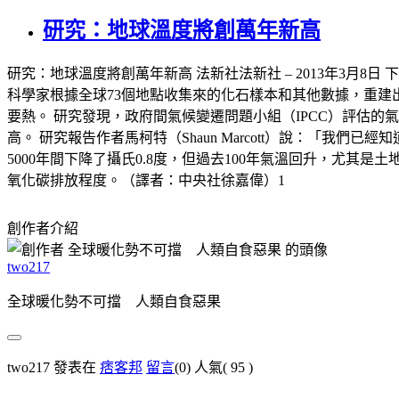
研究：地球溫度將創萬年新高
研究：地球溫度將創萬年新高 法新社法新社 – 2013年3月8日
科學家根據全球73個地點收集來的化石樣本和其他數據，重建出地
要熱。 研究發現，政府間氣候變遷問題小組（IPCC）評估
高。 研究報告作者馬柯特（Shaun Marcott）說：「我們
5000年間下降了攝氏0.8度，但過去100年氣溫回升，尤其
氧化碳排放程度。（譯者：中央社徐嘉偉）1
創作者介紹
two217
全球暖化勢不可擋 人類自食惡果
two217 發表在
痞客邦
留言
(0)
人氣(
95
)