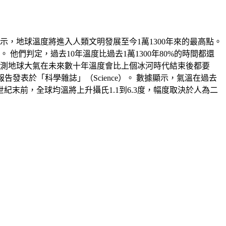
報告表示，地球溫度將進入人類文明發展至今1萬1300年來的最高點。
他們判定，過去10年溫度比過去1萬1300年80%的時間都還
預測地球大氣在未來數十年溫度會比上個冰河時代結束後都要
報告發表於「科學雜誌」（Science）。 數據顯示，氣溫在過去
世紀末前，全球均溫將上升攝氏1.1到6.3度，幅度取決於人為二