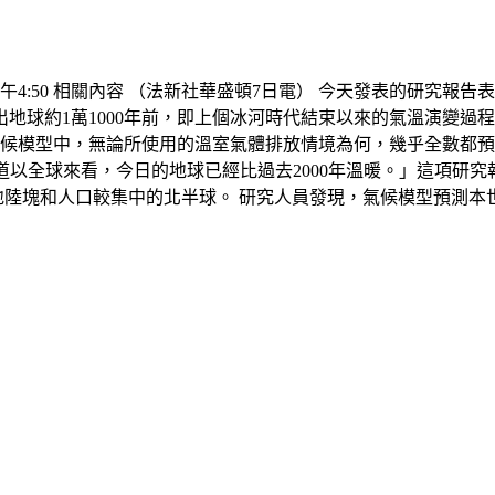
 下午4:50 相關內容 （法新社華盛頓7日電） 今天發表的研究
球約1萬1000年前，即上個冰河時代結束以來的氣溫演變過程。 
的氣候模型中，無論所使用的溫室氣體排放情境為何，幾乎全數都
已經知道以全球來看，今日的地球已經比過去2000年溫暖。」這項研究
是土地陸塊和人口較集中的北半球。 研究人員發現，氣候模型預測本