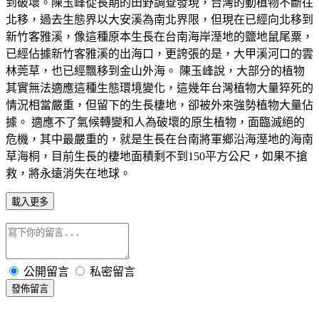
到破壞。陳玉峰從長期的田野調查發現，台灣的動植物不斷往
北移，過去生態界以大安溪為南北界限，但現在已經向北移到
新竹客雅溪，像這種原本生長在台南海岸溼地的鹽地鼠尾粟，
已經佔據新竹客雅溪的出海口，更誇張的是，大甲溪河口的雲
林莞草，也已經飄移到金山外海。 陳玉峰說，大部分的植物
其實無法適應這種生態環境變化，這幾年台灣植物大量猝死的
情況相當嚴重，但留下的生長棲地，卻被外來強勢植物大量佔
據。 適應不了氣候轉變和人為破壞的原生植物，面臨滅絕的
危機，其中最嚴重的，就是生長在台南將軍鄉沿海溼地的海南
草海桐，目前生長的棲地面積剩不到150平方公尺，如果不搶
救，將永遠消失在地球。
載入更多
公開留言
私密留言
發佈留言