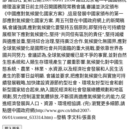
總理溫家寶日前主持召開國務院常務會議,審議並決定頒布
《中國應對氣候變化國家方案》,這是發展中國家頒布的第一
部應對氣候變化國家方案. 周五刊登在中國政府網上的新聞稿
稱,會議強調,應對氣候變化要堅持五個原則,即堅持在可持續發
展框架下應對氣候變化,堅持"共同但有區別的責任",堅持減緩
與適應並重,堅持綜合治理,堅持廣泛合作.氣候變化無國界,應對
全球氣候變化是國際社會共同面臨的重大挑戰,要依靠世界各
國共同努力. 會議認為,全球氣候變暖已是不爭的事實,並對自然
生態系統和人類生存環境產生了嚴重影響.氣候變化對中國生
態系統、農業、林業、水資源,以及經濟社會發展和人民生活
產生的影響日益明顯. 會議並要求,把應對氣候變化與實施可持
續發展戰略,加快建設資源節約型社會、環境友好型社會和創
新型國家結合起來,納入國民經濟和社會發展總體規劃和地區
規劃,努力控制溫室氣體排放,不斷提高適應氣候變化的能力,促
進經濟發展與人口、資源、環境相協調. (完) 瀏覽更多細節,請
點選中國政府網(http://www.gov.cn/ldhd/2007-
06/01/content_633314.htm) --發稿 李文科/張喜良
載入更多