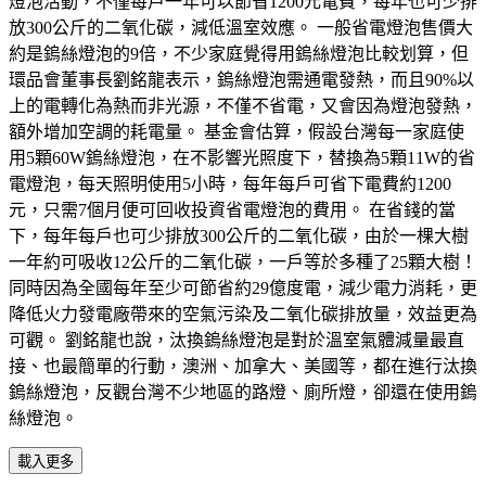
燈泡活動，不僅每戶一年可以節省1200元電費，每年也可少排
放300公斤的二氧化碳，減低溫室效應。 一般省電燈泡售價大
約是鎢絲燈泡的9倍，不少家庭覺得用鎢絲燈泡比較划算，但
環品會董事長劉銘龍表示，鎢絲燈泡需通電發熱，而且90%以
上的電轉化為熱而非光源，不僅不省電，又會因為燈泡發熱，
額外增加空調的耗電量。 基金會估算，假設台灣每一家庭使
用5顆60W鎢絲燈泡，在不影響光照度下，替換為5顆11W的省
電燈泡，每天照明使用5小時，每年每戶可省下電費約1200
元，只需7個月便可回收投資省電燈泡的費用。 在省錢的當
下，每年每戶也可少排放300公斤的二氧化碳，由於一棵大樹
一年約可吸收12公斤的二氧化碳，一戶等於多種了25顆大樹！
同時因為全國每年至少可節省約29億度電，減少電力消耗，更
降低火力發電廠帶來的空氣污染及二氧化碳排放量，效益更為
可觀。 劉銘龍也說，汰換鎢絲燈泡是對於溫室氣體減量最直
接、也最簡單的行動，澳洲、加拿大、美國等，都在進行汰換
鎢絲燈泡，反觀台灣不少地區的路燈、廁所燈，卻還在使用鎢
絲燈泡。
載入更多