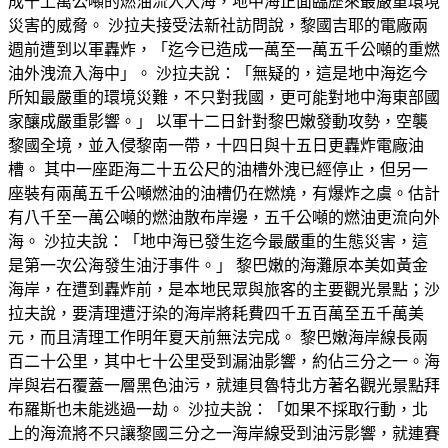
成千上萬公噸的燃油流入大海，地中海正面臨歷來最嚴重環境
災害的威脅。 沙拉夫接受法新社訪問說，黎國吉耶的電廠兩
週前遭到以軍轟炸，「迄今已造成一萬至一萬五千公噸的重燃
油外洩流入海中」。 沙拉夫說：「無疑的，這是地中海迄今
所知最嚴重的環境災難，不只對我國，更可能對地中海東部國
家釀成嚴重影響。」 以軍十二日針對黎巴嫩發動攻勢，空襲
黎國全境，並入侵黎南一帶，十四日與十五日更轟炸電廠油
槽。 其中一座距海二十五公尺的油槽外洩已經停止，但另一
座裝有兩萬五千公噸燃油的油槽仍在燃燒，有爆炸之虞。估計
有八千至一萬公噸的燃油散布岸邊，五千公噸的燃油更流向外
海。 沙拉夫說：「地中海已發生迄今最嚴重的生態災害，這
是第一次公海發生油汙事件。」 黎巴嫩的海灘原本美如黃金
海岸，在遭到轟炸前，是本地民眾與旅客的主要觀光景點；沙
拉夫說，要清理遭汙染的海岸將耗費四千五百萬至五千萬美
元，而且清理工作明年夏天前無法完成。 黎巴嫩海岸線長兩
百二十公里，其中七十公里受到漏油影響，約佔三分之一。海
岸與岩石覆蓋一層黑色油污，就連貝魯特北方著名觀光景點拜
布羅斯也未能逃過一劫。 沙拉夫說：「如果不採取行動，北
上的海流將不只讓黎國三分之一海岸線受到油污影響，就連賽