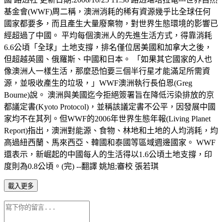
基金會(WWF)周二稱，澳洲消耗的稀有資源幾乎比全球任何
國家都要多，而且產生大量廢棄物，對世界生態環境的影響已
經超過了中國。 平均每個澳洲人的先進生活方式，得靠消耗
6.6公頃「全球」土地支撐，排名僅位居美國和加拿大之後，
但超越英國、俄羅斯、中國和日本。 「如果其它國家的人也
像澳洲人一樣生活，那麼恐怕要三個半行星才能滿足所需資
源，並吸收產生的垃圾，」WWF澳洲執行長伯恩(Greg
Bourne)說。 澳洲與美國迄今拒絕簽署旨在降低污染排放的京
都議定書(Kyoto Protocol)，並稱該議定書不公平，因發展中國
家均不在其列。但WWF的2006年世界生態年報(Living Planet
Report)指出，澳洲對能源、食物、林地和土地的人均消耗，均
高過紐西蘭、馬來西亞、韓國和泰國等區域週邊國家。 WWF
還表示，新崛起的中國每人的生活得以1.6公頃土地支撐，印
度則為0.8公頃。(完) --翻譯 姚旭;審校 張若琪
載入更多