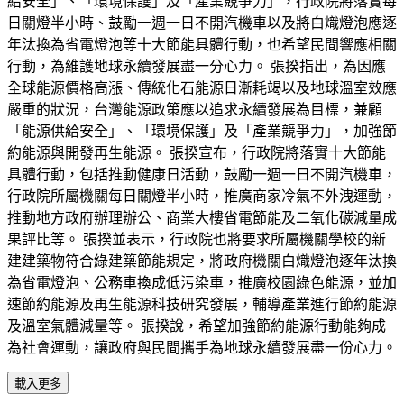
給安全」、「環境保護」及「產業競爭力」，行政院將落實每
日關燈半小時、鼓勵一週一日不開汽機車以及將白熾燈泡應逐
年汰換為省電燈泡等十大節能具體行動，也希望民間響應相關
行動，為維護地球永續發展盡一分心力。 張揆指出，為因應
全球能源價格高漲、傳統化石能源日漸耗竭以及地球溫室效應
嚴重的狀況，台灣能源政策應以追求永續發展為目標，兼顧
「能源供給安全」、「環境保護」及「產業競爭力」，加強節
約能源與開發再生能源。 張揆宣布，行政院將落實十大節能
具體行動，包括推動健康日活動，鼓勵一週一日不開汽機車，
行政院所屬機關每日關燈半小時，推廣商家冷氣不外洩運動，
推動地方政府辦理辦公、商業大樓省電節能及二氧化碳減量成
果評比等。 張揆並表示，行政院也將要求所屬機關學校的新
建建築物符合綠建築節能規定，將政府機關白熾燈泡逐年汰換
為省電燈泡、公務車換成低污染車，推廣校園綠色能源，並加
速節約能源及再生能源科技研究發展，輔導產業進行節約能源
及溫室氣體減量等。 張揆說，希望加強節約能源行動能夠成
為社會運動，讓政府與民間攜手為地球永續發展盡一份心力。
載入更多